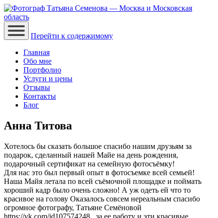
Перейти к содержимому
Главная
Обо мне
Портфолио
Услуги и цены
Отзывы
Контакты
Блог
Анна Титова
Хотелось бы сказать большое спасибо нашим друзьям за
подарок, сделанный нашей Майе на день рождения,
подарочный сертификат на семейную фотосъёмку!
Для нас это был первый опыт в фотосъемке всей семьей!
Наша Майя летала по всей съёмочной площадке и поймать
хороший кадр было очень сложно! А уж одеть ей что то
красивое на голову Оказалось совсем нереальным спасибо
огромное фотографу, Татьяне Семёновой
https://vk.com/id107574248 , за ее работу и эти красивые